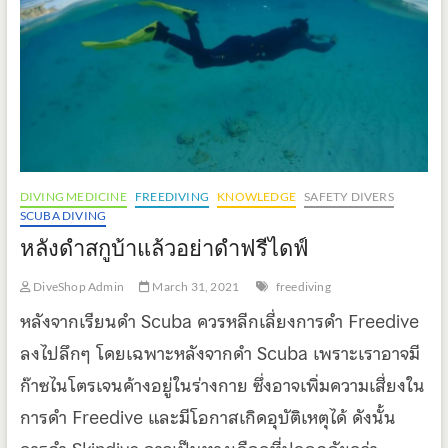
ตก
ที่
ท้าย
เรือ
ทำ
ยัง
ไงดี
DIVING MEDICINE
FREEDIVING
KNOWLEDGE
SAFETY DIVERS
SCUBA DIVING
หลังดำสกูบ้าแล้วอย่าดำฟรีไดฟ์
DiveShop Admin
March 31, 2021
freediving
หลังจากเรียนดำ Scuba ควรหลีกเลี่ยงการดำ Freedive
ลงไปลึกๆ โดยเฉพาะหลังจากดำ Scuba เพราะเราอาจมี
ก๊าซไนโตรเจนค้างอยู่ในร่างกาย ซึ่งอาจเพิ่มความเสี่ยงใน
การดำ Freedive และมีโอกาสเกิดอุบัติเหตุได้ ดังนั้น