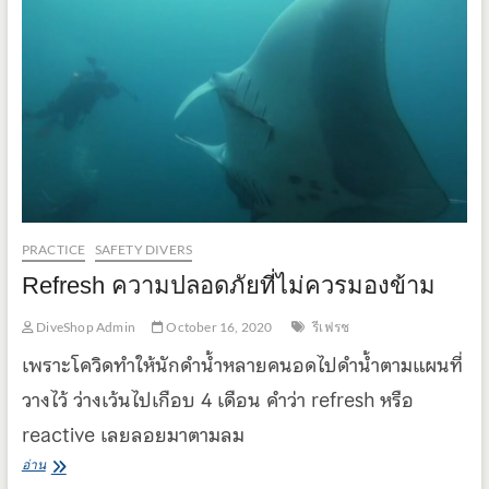
ไหน
น้ำ
ไม่
แรง?
PRACTICE
SAFETY DIVERS
Refresh ความปลอดภัยที่ไม่ควรมองข้าม
DiveShop Admin
October 16, 2020
รีเฟรช
เพราะโควิด​ทำให้นักดำน้ำหลายคนอดไปดำน้ำตามแผนที่
วางไว้​ ว่างเว้นไปเกือบ 4 เดือน คำว่า​ refresh หรือ​
reactive เลยลอยมา​ตามลม
Refresh
อ่าน
ความ