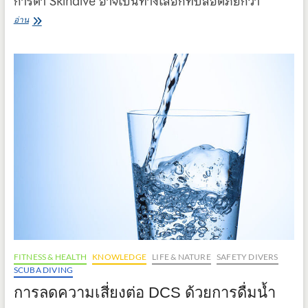
การดำ Skindive อาจเป็นทางเลือกที่ปลอดภัยกว่า
หลัง
อ่าน
ดำ
สกู
บ้า
แล้ว
อย่า
ดำ
ฟรี
ไดฟ์
FITNESS & HEALTH
KNOWLEDGE
LIFE & NATURE
SAFETY DIVERS
SCUBA DIVING
การลดความเสี่ยงต่อ DCS ด้วยการดื่มน้ำ