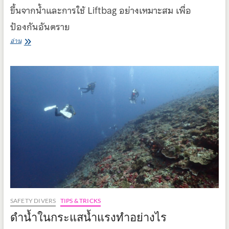
ขึ้นจากน้ำและการใช้ Liftbag อย่างเหมาะสม เพื่อ
ป้องกันอันตราย
Hypoxia
อ่าน
–
อาการ
ขาด
ออกซิเจน
ขณะ
ดำ
น้ำ
SAFETY DIVERS
TIPS & TRICKS
ดำน้ำในกระแสน้ำแรงทำอย่างไร