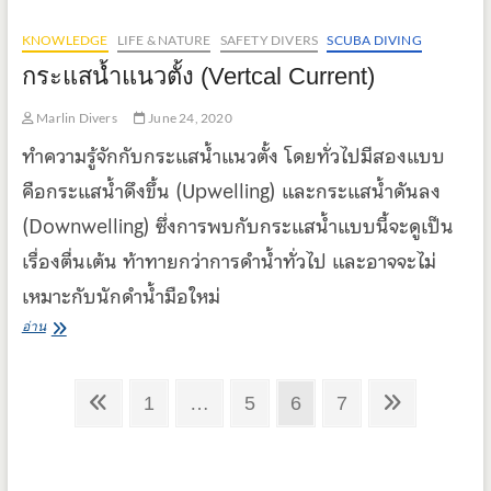
ปลอดภัย
KNOWLEDGE
LIFE & NATURE
SAFETY DIVERS
SCUBA DIVING
ที่
ไม่
กระแสน้ำแนวตั้ง (Vertcal Current)
ควร
มอง
Marlin Divers
June 24, 2020
ข้าม
ทำความรู้จักกับกระแสน้ำแนวตั้ง โดยทั่วไปมีสองแบบ
คือกระแสน้ำดึงขึ้น (Upwelling) และกระแสน้ำดันลง
(Downwelling) ซึ่งการพบกับกระแสน้ำแบบนี้จะดูเป็น
เรื่องตื่นเต้น ท้าทายกว่าการดำน้ำทั่วไป และอาจจะไม่
เหมาะกับนักดำน้ำมือใหม่
กระแส
อ่าน
น้ำ
แนว
Posts
ตั้ง
Previous
Page
Page
Page
Page
Next
1
…
5
6
7
(Vertcal
pagination
page
page
Current)