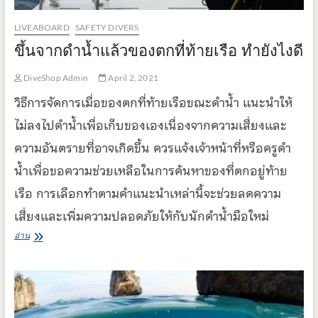
LIVEABOARD
SAFETY DIVERS
ขึ้นจากดำน้ำแล้วของตกที่ท้ายเรือ ทำยังไงดี
DiveShop Admin
April 2, 2021
วิธีการจัดการเมื่อของตกที่ท้ายเรือขณะดำน้ำ แนะนำให้
ไม่ลงไปดำน้ำเพื่อเก็บของเองเนื่องจากความเสี่ยงและ
ความอันตรายที่อาจเกิดขึ้น ควรแจ้งเจ้าหน้าที่หรือครูดำ
น้ำเพื่อขอความช่วยเหลือในการค้นหาของที่ตกอยู่ท้าย
เรือ การเลือกทำตามคำแนะนำเหล่านี้จะช่วยลดความ
เสี่ยงและเพิ่มความปลอดภัยให้กับนักดำน้ำมือใหม่
ขึ้น
อ่าน
จาก
ดำ
น้ำ
แล้ว
ของ