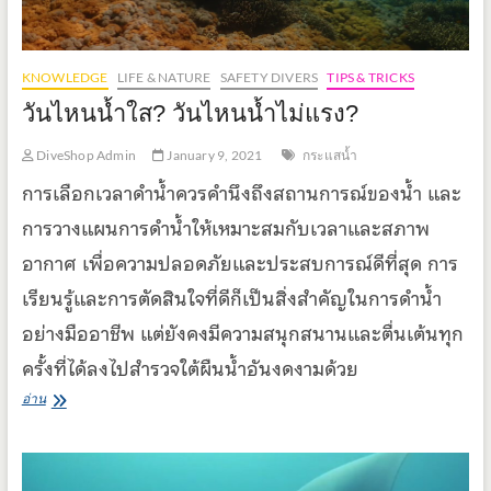
KNOWLEDGE
LIFE & NATURE
SAFETY DIVERS
TIPS & TRICKS
วันไหนน้ำใส? วันไหนน้ำไม่แรง?
DiveShop Admin
January 9, 2021
กระแสน้ำ
การเลือกเวลาดำน้ำควรคำนึงถึงสถานการณ์ของน้ำ และ
การวางแผนการดำน้ำให้เหมาะสมกับเวลาและสภาพ
อากาศ เพื่อความปลอดภัยและประสบการณ์ดีที่สุด การ
เรียนรู้และการตัดสินใจที่ดีก็เป็นสิ่งสำคัญในการดำน้ำ
อย่างมืออาชีพ แต่ยังคงมีความสนุกสนานและตื่นเต้นทุก
ครั้งที่ได้ลงไปสำรวจใต้ผืนน้ำอันงดงามด้วย
วัน
อ่าน
ไหน
น้ำ
ใส?
วัน