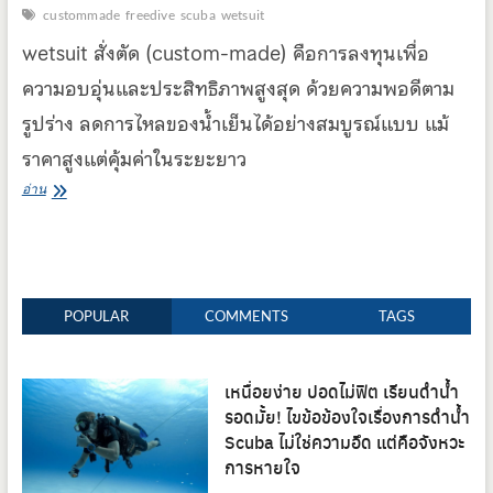
custommade
freedive
scuba
wetsuit
wetsuit สั่งตัด (custom-made) คือการลงทุนเพื่อ
ความอบอุ่นและประสิทธิภาพสูงสุด ด้วยความพอดีตาม
รูปร่าง ลดการไหลของน้ำเย็นได้อย่างสมบูรณ์แบบ แม้
ราคาสูงแต่คุ้มค่าในระยะยาว
Wetsuit
อ่าน
สั่ง
ตัด
(Custom-
Made):
ลงทุน
POPULAR
COMMENTS
TAGS
ครั้ง
เดียว
เพื่อ
เหนื่อยง่าย ปอดไม่ฟิต เรียนดำน้ำ
ความ
รอดมั้ย! ไขข้อข้องใจเรื่องการดำน้ำ
พอดี
Scuba ไม่ใช่ความอึด แต่คือจังหวะ
การหายใจ