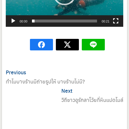
00:00
00:21
Post
Previous
Previous
navigation
post:
ทำไมบางร้านมีถ่ายรูปให้ บางร้านไม่มี?
Next
Next
post:
วิถีชาวอูรักลาโว้ยที่หินแปดไมล์