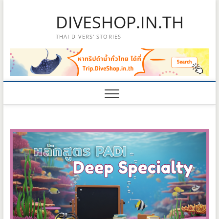
Skip
DIVESHOP.IN.TH
to
content
THAI DIVERS' STORIES