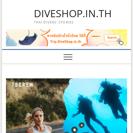
Skip
DIVESHOP.IN.TH
to
content
THAI DIVERS' STORIES