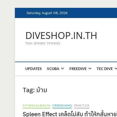
Skip
Saturday, August 08, 2026
to
content
DIVESHOP.IN.TH
THAI DIVERS' STORIES
UPDATES
SCUBA
FREEDIVE
TEC DIVE
Tag:
ม้าม
FITNESS & HEALTH
FREEDIVING
PRACTICE
Spleen Effect เคล็ดไม่ลับ ทำให้กลั้นหา