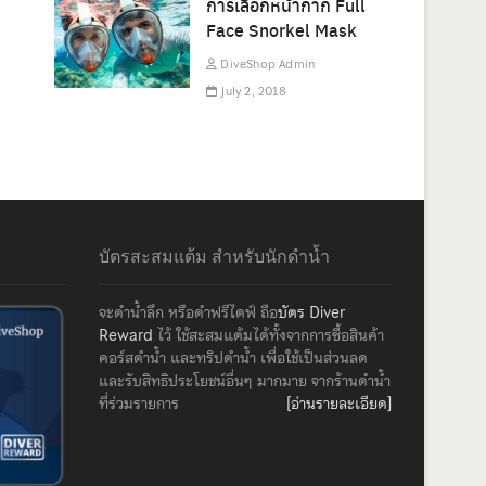
การเลือกหน้ากาก Full
Face Snorkel Mask
DiveShop Admin
July 2, 2018
บัตรสะสมแต้ม สำหรับนักดำน้ำ
จะดำน้ำลึก หรือดำฟรีไดฟ์ ถือ
บัตร Diver
Reward
ไว้ ใช้สะสมแต้มได้ทั้งจากการซื้อสินค้า
คอร์สดำน้ำ และทริปดำน้ำ เพื่อใช้เป็นส่วนลด
และรับสิทธิประโยชน์อื่นๆ มากมาย จากร้านดำน้ำ
ที่ร่วมรายการ
[อ่านรายละเอียด]