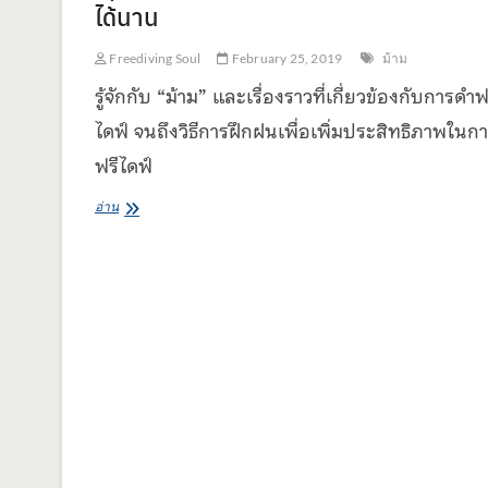
ได้นาน
Freediving Soul
February 25, 2019
ม้าม
รู้จักกับ “ม้าม” และเรื่องราวที่เกี่ยวข้องกับการดำฟ
ไดฟ์ จนถึงวิธีการฝึกฝนเพื่อเพิ่มประสิทธิภาพในก
ฟรีไดฟ์
Spleen
อ่าน
Effect
เคล็ด
ไม่
ลับ
ทำให้
กลั้น
หายใจ
ได้
นาน