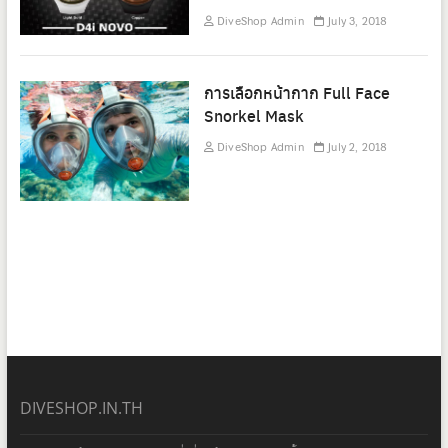
DiveShop Admin
July 3, 2018
การเลือกหน้ากาก Full Face
Snorkel Mask
DiveShop Admin
July 2, 2018
DIVESHOP.IN.TH