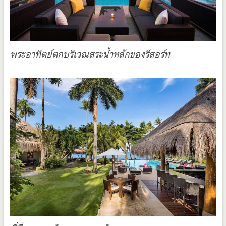
พระอาทิตย์ตกบริเวณสระน้ำหลักของรีสอร์ท