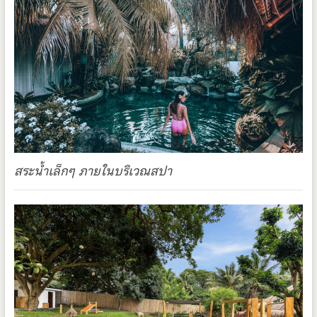
สระน้ำเล็กๆ ภายในบริเวณสปา