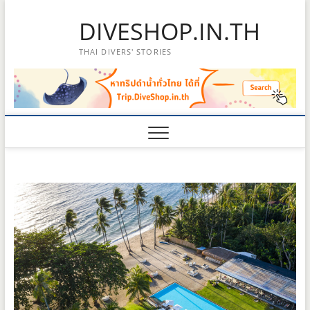
Skip
DIVESHOP.IN.TH
to
content
THAI DIVERS' STORIES