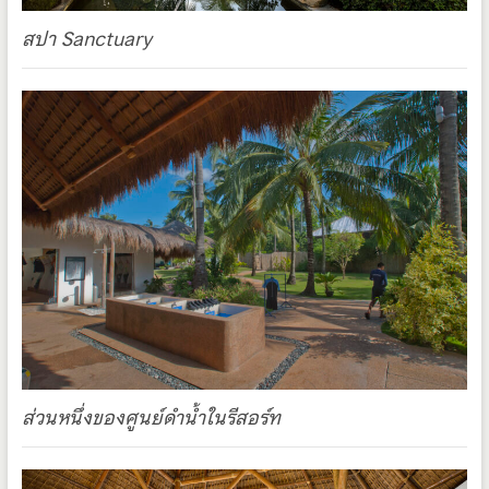
สปา Sanctuary
ส่วนหนึ่งของศูนย์ดำน้ำในรีสอร์ท