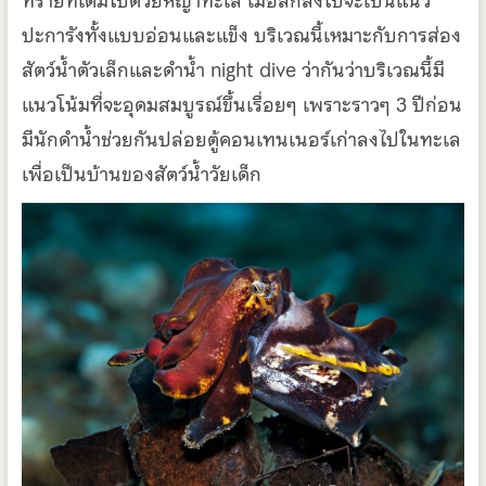
ทรายที่เต็มไปด้วยหญ้าทะเล เมื่อลึกลงไปจะเป็นแนว
ปะการังทั้งแบบอ่อนและแข็ง บริเวณนี้เหมาะกับการส่อง
สัตว์น้ำตัวเล็กและดำน้ำ night dive ว่ากันว่าบริเวณนี้มี
แนวโน้มที่จะอุดมสมบูรณ์ขึ้นเรื่อยๆ เพราะราวๆ 3 ปีก่อน
มีนักดำน้ำช่วยกันปล่อยตู้คอนเทนเนอร์เก่าลงไปในทะเล
เพื่อเป็นบ้านของสัตว์น้ำวัยเด็ก