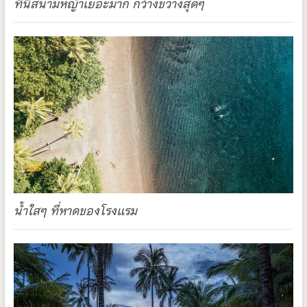
ที่นี่สนามหญ้าเยอะมาก กว้างขวางสุดๆ
น้ำใสๆ ที่หาดของโรงแรม