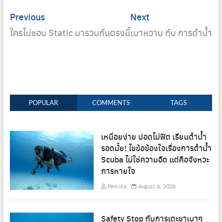
Post
Previous
Next
Previous
Next
navigation
post:
post:
ใครไม่ชอบ Static มารวมกันตรงนี้
เบาหวาน กับ การดำน้ำ
POPULAR
COMMENTS
TAGS
เหนื่อยง่าย ปอดไม่ฟิต เรียนดำน้ำ
รอดมั้ย! ไขข้อข้องใจเรื่องการดำน้ำ
Scuba ไม่ใช่ความอึด แต่คือจังหวะ
การหายใจ
Pemika
August 6, 2026
Safety Stop กับการเตะขาเบาๆ