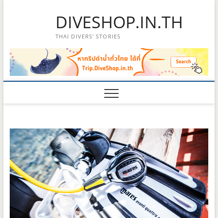
Skip
DIVESHOP.IN.TH
to
content
THAI DIVERS' STORIES