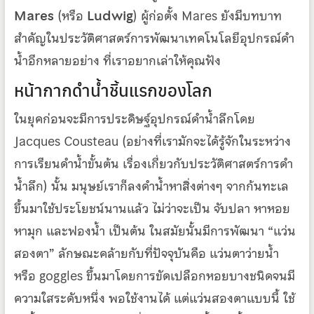
Mares
(หรือ
Ludwig
) ผู้ก่อตั้ง Mares ยังมีบทบาท
สำคัญในประวัติศาสตร์การพัฒนาเทคโนโลยีอุปกรณ์ดำ
น้ำอีกหลายอย่าง ที่เราอยากเล่าให้คุณฟัง
หน้ากากดำน้ำชิ้นแรกของโลก
ในยุคก่อนจะมีการประดิษฐ์อุปกรณ์ดำน้ำลึกโดย
Jacques Cousteau (อย่างที่เรามักจะได้รู้จักในระหว่าง
การเรียนดำน้ำขั้นต้น เรื่องเกี่ยวกับประวัติศาสตร์การดำ
น้ำลึก) นั้น มนุษย์เราก็ลงดำน้ำหาสิ่งต่างๆ จากก้นทะเล
ขึ้นมาใช้ประโยชน์นานแล้ว ไม่ว่าจะเป็น จับปลา หาหอย
หามุก และฟองน้ำ เป็นต้น ในสมัยนั้นมีการพัฒนา “แว่น
สองตา” ลักษณะคล้ายกับที่ปัจจุบันคือ แว่นตาว่ายน้ำ
หรือ goggles ขึ้นมาโดยการขัดเปลือกหอยบางชนิดจนมี
ความใสระดับหนึ่ง พอใช้งานได้ แต่แว่นสองตาแบบนี้ ใช้