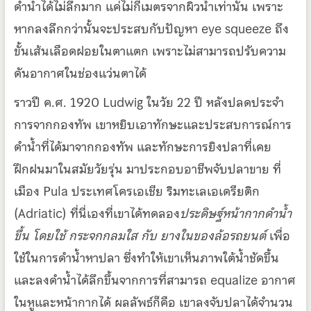
ดำน้ำได้ไม่ลึกมาก แค่ไม่กี่เมตรจากผิวน้ำเท่านั้น เพราะ
หากลงลึกกว่านั้นจะประสบกับปัญหา eye squeeze ถึง
ขั้นเส้นเลือดฝอยในตาแตก เพราะไม่สามารถปรับความ
ดันอากาศในช่องแว่นตาได้
ราวปี ค.ศ. 1920 Ludwig ในวัย 22 ปี หลังปลดประจำ
การจากกองทัพ เขาหยิบเอาทักษะและประสบการณ์การ
ดำน้ำที่ได้มาจากกองทัพ และทักษะการยิงปลาที่เคย
ฝึกฝนมาในสมัยวัยรุ่น มาประกอบอาชีพจับปลาขาย ที่
เมือง Pula ประเทศโครเอเชีย ริมทะเลเอเดรียติก
(Adriatic) ที่นี่เองที่เขาได้ทดลอง
ประดิษฐ์หน้ากากดำน้ำ
ขึ้น โดยใช้ กระจกกลมใส กับ ยางในของล้อรถยนต์
เพื่อ
ใช้ในการดำน้ำหาปลา ซึ่งทำให้เขาเห็นภาพใต้น้ำชัดขึ้น
และลงดำน้ำได้ลึกขึ้นจากการที่สามารถ equalize อากาศ
ในหูและหน้ากากได้ ผลลัพธ์ก็คือ เขาลงจับปลาได้จำนวน