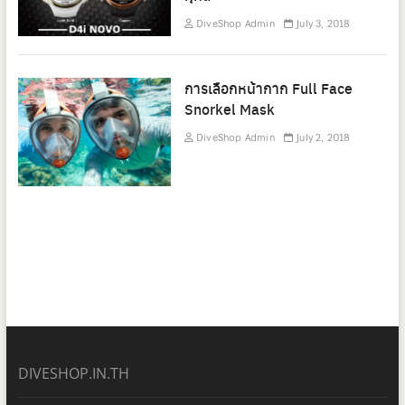
DiveShop Admin
July 3, 2018
การเลือกหน้ากาก Full Face
Snorkel Mask
DiveShop Admin
July 2, 2018
DIVESHOP.IN.TH