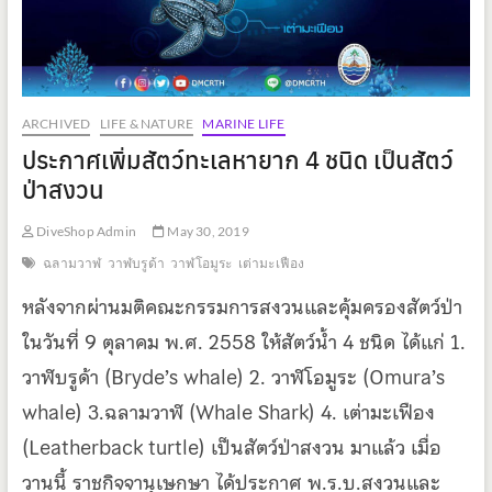
ARCHIVED
LIFE & NATURE
MARINE LIFE
ประกาศเพิ่มสัตว์ทะเลหายาก 4 ชนิด เป็นสัตว์
ป่าสงวน
DiveShop Admin
May 30, 2019
ฉลามวาฬ
วาฬบรูด้า
วาฬโอมูระ
เต่ามะเฟือง
หลังจากผ่านมติคณะกรรมการสงวนและคุ้มครองสัตว์ป่า
ในวันที่ 9 ตุลาคม พ.ศ. 2558 ให้สัตว์น้ำ 4 ชนิด ได้แก่ 1.
วาฬบรูด้า (Bryde’s whale) 2. วาฬโอมูระ (Omura’s
whale) 3.ฉลามวาฬ (Whale Shark) 4. เต่ามะเฟือง
(Leatherback turtle) เป็นสัตว์ป่าสงวน มาแล้ว เมื่อ
วานนี้ ราชกิจจานุเษกษา ได้ประกาศ พ.ร.บ.สงวนและ