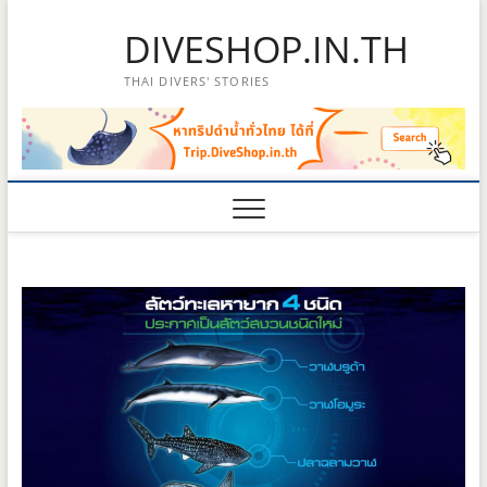
Skip
DIVESHOP.IN.TH
to
content
THAI DIVERS' STORIES