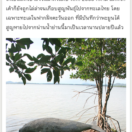
เค้าก็ยังถูกไล่ล่าจนเกือบสูญพันธุ์ไปจากทะเลไทย โดย
เฉพาะทะเลในฟากฝั่งตะวันออก ที่มีบันทึกว่าพะยูนได้
สูญหายไปจากน่านน้ำย่านนี้มาเป็นเวลานานปลายปีแล้ว