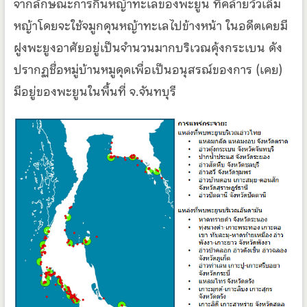
จากลักษณะการกินหญ้าทะเลของพะยูน ที่คล้ายวัวเล็ม
หญ้าโดยจะใช้จมูกดุนหญ้าทะเลไปข้างหน้า ในอดีตเคยมี
ฝูงพะยูงอาศัยอยู่เป็นจำนวนมากบริเวณคุ้งกระเบน ดัง
ปรากฏชื่อหมู่บ้านหมูดุดเพื่อเป็นอนุสรณ์ของการ (เคย)
มีอยู่ของพะยูนในพื้นที่ จ.จันทบุรี