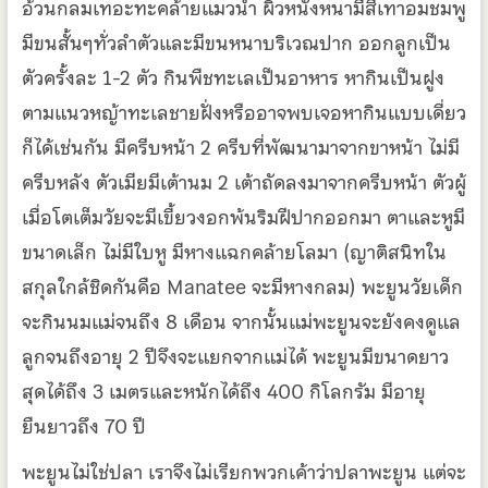
อ้วนกลมเทอะทะคล้ายแมวน้ำ ผิวหนังหนามีสีเทาอมชมพู
มีขนสั้นๆทั่วลำตัวและมีขนหนาบริเวณปาก ออกลูกเป็น
ตัวครั้งละ 1-2 ตัว กินพืชทะเลเป็นอาหาร หากินเป็นฝูง
ตามแนวหญ้าทะเลชายฝั่งหรืออาจพบเจอหากินแบบเดี่ยว
ก็ได้เช่นกัน มีครีบหน้า 2 ครีบที่พัฒนามาจากขาหน้า ไม่มี
ครีบหลัง ตัวเมียมีเต้านม 2 เต้าถัดลงมาจากครีบหน้า ตัวผู้
เมื่อโตเต็มวัยจะมีเขี้ยวงอกพ้นริมฝีปากออกมา ตาและหูมี
ขนาดเล็ก ไม่มีใบหู มีหางแฉกคล้ายโลมา (ญาติสนิทใน
สกุลใกล้ชิดกันคือ Manatee จะมีหางกลม) พะยูนวัยเด็ก
จะกินนมแม่จนถึง 8 เดือน จากนั้นแม่พะยูนจะยังคงดูแล
ลูกจนถึงอายุ 2 ปีจึงจะแยกจากแม่ได้ พะยูนมีขนาดยาว
สุดได้ถึง 3 เมตรและหนักได้ถึง 400 กิโลกรัม มีอายุ
ยืนยาวถึง 70 ปี
พะยูนไม่ใช่ปลา เราจึงไม่เรียกพวกเค้าว่าปลาพะยูน แต่จะ