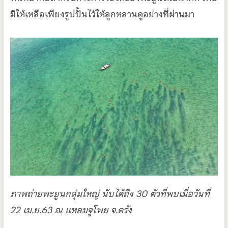
มิให้เหลือเพียงรูปปั้นไว้ให้ลูกหลานดูอย่างที่ผ่านมา
ภาพถ่ายพะยูนกลุ่มใหญ่ นับได้ถึง 30 ตัวที่พบเมื่อวันที่
22 เม.ย.63 ณ แหลมจูโพย จ.ตรัง