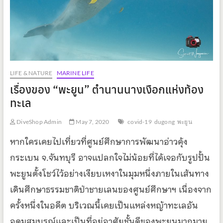
LIFE & NATURE
MARINE LIFE
เรื่องของ “พะยูน” ตำนานนางเงือกแห่งท้อง
ทะเล
DiveShop Admin
May 7, 2020
covid-19
dugong
พะยูน
หากใครเคยไปเที่ยวที่ศูนย์ศึกษาการพัฒนาอ่าวคุ้ง
กระเบน จ.จันทบุรี อาจแปลกใจไม่น้อยที่ได้เจอกับรูปปั้น
พะยูนตั้งโชว์ไว้อย่างเงียบเหงาในมุมหนึ่งภายในเส้นทาง
เดินศึกษาธรรมชาติป่าชายเลนของศูนย์ศึกษาฯ เนื่องจาก
ครั้งหนึ่งในอดีต บริเวณนี้เคยเป็นแหล่งหญ้าทะเลอัน
อุดมสมบูรณ์และเป็นที่อยู่อาศัยชั้นดีของพะยูนมากมาย