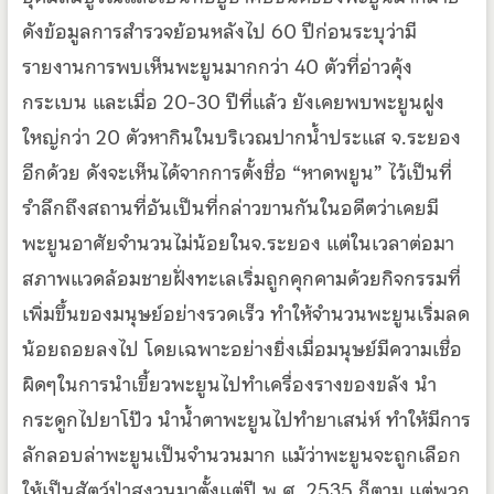
ดังข้อมูลการสำรวจย้อนหลังไป 60 ปีก่อนระบุว่ามี
รายงานการพบเห็นพะยูนมากกว่า 40 ตัวที่อ่าวคุ้ง
กระเบน และเมื่อ 20-30 ปีที่แล้ว ยังเคยพบพะยูนฝูง
ใหญ่กว่า 20 ตัวหากินในบริเวณปากน้ำประแส จ.ระยอง
อีกด้วย ดังจะเห็นได้จากการตั้งชื่อ “หาดพยูน” ไว้เป็นที่
รำลึกถึงสถานที่อันเป็นที่กล่าวขานกันในอดีตว่าเคยมี
พะยูนอาศัยจำนวนไม่น้อยในจ.ระยอง แต่ในเวลาต่อมา
สภาพแวดล้อมชายฝั่งทะเลเริ่มถูกคุกคามด้วยกิจกรรมที่
เพิ่มขึ้นของมนุษย์อย่างรวดเร็ว ทำให้จำนวนพะยูนเริ่มลด
น้อยถอยลงไป โดยเฉพาะอย่างยิ่งเมื่อมนุษย์มีความเชื่อ
ผิดๆในการนำเขี้ยวพะยูนไปทำเครื่องรางของขลัง นำ
กระดูกไปยาโป๊ว นำน้ำตาพะยูนไปทำยาเสน่ห์ ทำให้มีการ
ลักลอบล่าพะยูนเป็นจำนวนมาก แม้ว่าพะยูนจะถูกเลือก
ให้เป็นสัตว์ป่าสงวนมาตั้งแต่ปี พ.ศ. 2535 ก็ตาม แต่พวก