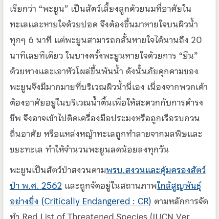
เรียกว่า “พะยูน” เป็นสัตว์เลี้ยงลูกด้วยนมที่อาศัยใน
ทะเลและหายใจด้วยปอด จึงต้องขึ้นมาหายใจบนผิวน้ำ
ทุกๆ 6 นาที แต่พะยูนสามารถกลั้นหายใจได้นานถึง 20
นาทีเลยทีเดียว ในบางครั้งพะยูนหายใจด้วยการ “ยืน”
ด้วยหางและเอาหัวโผล่ขึ้นพ้นน้ำ ดังนั้นภัยคุกคามของ
พะยูนจึงมีมากมายที่บริเวณผิวน้ำนี่เอง เนื่องจากพวกเค้า
ต้องอาศัยอยู่ในบริเวณน้ำตื้นเพื่อให้สะดวกกับการดำรง
ชีพ จึงอาจเข้าไปติดเครื่องมือประมงหรือถูกเรือรบกวน
ถิ่นอาศัย หรือแหล่งหญ้าทะเลถูกทำลายจากมลพิษและ
ขยะทะเล ทำให้จำนวนพะยูนลดน้อยลงทุกวัน
พะยูนเป็นสัตว์ป่าสงวนตาม
พรบ.สงวนและคุ้มครองสัตว์
ป่า พ.ศ. 2562
และถูกจัดอยู่ในสถานภาพ
ใกล้สูญพันธุ์
อย่างยิ่ง (Critically Endangered : CR)
ตามหลักการจัด
ทำ Red List of Threatened Species (IUCN Ver.