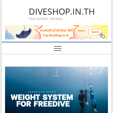
Skip
DIVESHOP.IN.TH
to
content
THAI DIVERS' STORIES