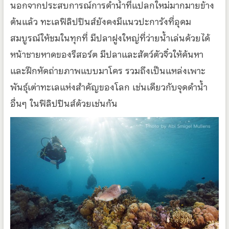
นอกจากประสบการณ์การดำน้ำที่แปลกใหม่มากมายข้าง
ต้นแล้ว ทะเลฟิลิปปินส์ยังคงมีแนวปะการังที่อุดม
สมบูรณ์ให้ชมในทุกที่ มีปลาฝูงใหญ่ที่ว่ายน้ำเล่นด้วยได้
หน้าชายหาดของรีสอร์ต มีปลาและสัตว์ตัวจิ๋วให้ค้นหา
และฝึกหัดถ่ายภาพแบบมาโคร รวมถึงเป็นแหล่งเพาะ
พันธุ์เต่าทะเลแห่งสำคัญของโลก เช่นเดียวกับจุดดำน้ำ
อื่นๆ ในฟิลิปปินส์ด้วยเช่นกัน