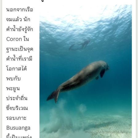
นอกจากเรือ
จมแล้ว นัก
ดำน้ำยังรู้จัก
Coron ใน
ฐานะเป็นจุด
ดำน้ำที่เรามี
โอกาสได้
พบกับ
พะยูน
ประจำถิ่น
ซึ่งบริเวณ
รอบเกาะ
Busuanga
นี้เป็นแหล่ง