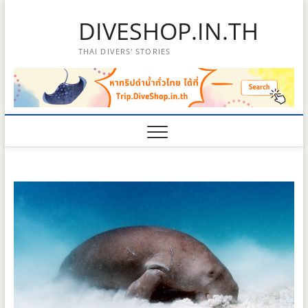
Skip
DIVESHOP.IN.TH
to
content
THAI DIVERS' STORIES