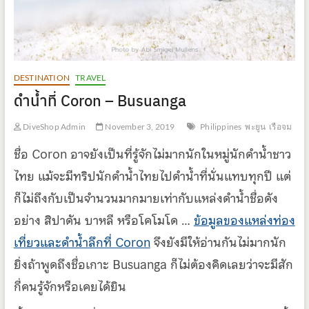
DESTINATION
TRAVEL
ดำน้ำที่ Coron – Busuanga
DiveShop Admin
November 3, 2019
Philippines
พะยูน
เรือจม
ชื่อ Coron อาจยังเป็นที่รู้จักไม่มากนักในหมู่นักดำน้ำชาว
ไทย แม้จะมีทริปนักดำน้ำไทยไปดำน้ำที่นั่นแทบทุกปี แต่
ก็ไม่ถึงกับเป็นจำนวนมากมายเท่ากับแหล่งดำน้ำชื่อดัง
อย่าง สิปาดัน บาหลี หรือโคโมโด …
ข้อมูลของแหล่งท่อง
เที่ยวและดำน้ำลึกที่ Coron
จึงยังมีให้อ่านกันไม่มากนัก
ยิ่งถ้าพูดถึงชื่อเกาะ Busuanga ก็ไม่ต้องคิดเลยว่าจะมีสัก
กี่คนรู้จักหรือเคยได้ยิน