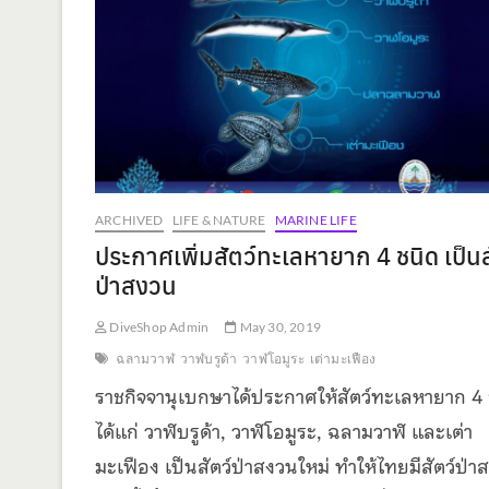
ARCHIVED
LIFE & NATURE
MARINE LIFE
ประกาศเพิ่มสัตว์ทะเลหายาก 4 ชนิด เป็นส
ป่าสงวน
DiveShop Admin
May 30, 2019
ฉลามวาฬ
วาฬบรูด้า
วาฬโอมูระ
เต่ามะเฟือง
ราชกิจจานุเบกษาได้ประกาศให้สัตว์ทะเลหายาก 4 
ได้แก่ วาฬบรูด้า, วาฬโอมูระ, ฉลามวาฬ และเต่า
มะเฟือง เป็นสัตว์ป่าสงวนใหม่ ทำให้ไทยมีสัตว์ป่า