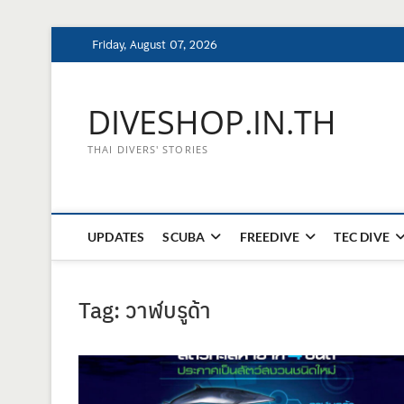
Skip
Friday, August 07, 2026
to
content
DIVESHOP.IN.TH
THAI DIVERS' STORIES
UPDATES
SCUBA
FREEDIVE
TEC DIVE
Tag:
วาฬบรูด้า