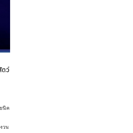
ัตว์
ชนิด
สงวน