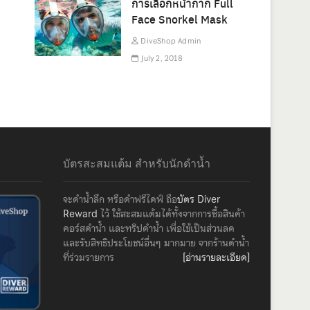
การเลือกหน้ากาก Full
Face Snorkel Mask
DiveShop Admin
July 2, 2018
บัตรสะสมแต้ม สำหรับนักดำน้ำ
จะดำน้ำลึก หรือดำฟรีไดฟ์ ถือ
บัตร Diver
Reward
ไว้ ใช้สะสมแต้มได้ทั้งจากการซื้อสินค้า
คอร์สดำน้ำ และทริปดำน้ำ เพื่อใช้เป็นส่วนลด
และรับสิทธิประโยชน์อื่นๆ มากมาย จากร้านดำน้ำ
ที่ร่วมรายการ
[อ่านรายละเอียด]