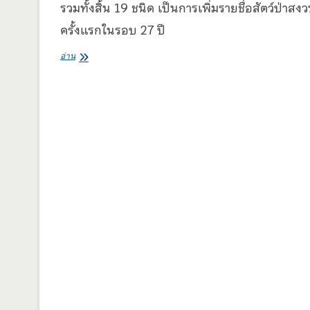
รวมทั้งสิ้น 19 ชนิด เป็นการเพิ่มรายชื่อสัตว์ป่าสง
ครั้งแรกในรอบ 27 ปี
ประกาศ
อ่าน
เพิ่ม
สัตว์
ทะเล
หา
ยาก
4
ชนิด
เป็น
สัตว์
ป่า
สงวน