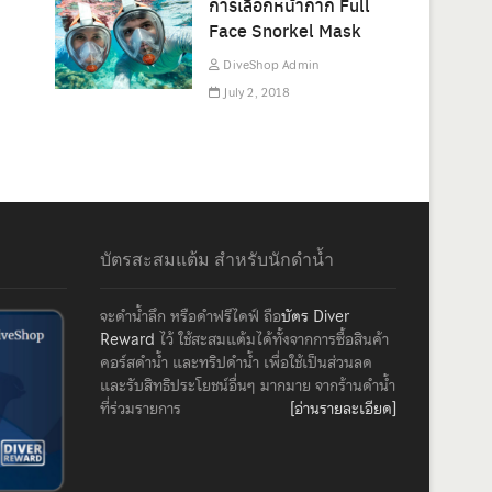
การเลือกหน้ากาก Full
Face Snorkel Mask
DiveShop Admin
July 2, 2018
บัตรสะสมแต้ม สำหรับนักดำน้ำ
จะดำน้ำลึก หรือดำฟรีไดฟ์ ถือ
บัตร Diver
Reward
ไว้ ใช้สะสมแต้มได้ทั้งจากการซื้อสินค้า
คอร์สดำน้ำ และทริปดำน้ำ เพื่อใช้เป็นส่วนลด
และรับสิทธิประโยชน์อื่นๆ มากมาย จากร้านดำน้ำ
ที่ร่วมรายการ
[อ่านรายละเอียด]