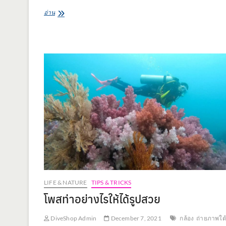
Tray
อ่าน
คือ
อะไร
แล้ว
มี
ไว้
ทำไม
LIFE & NATURE
TIPS & TRICKS
โพสท่าอย่างไรให้ได้รูปสวย
DiveShop Admin
December 7, 2021
กล้อง
ถ่ายภาพใต้