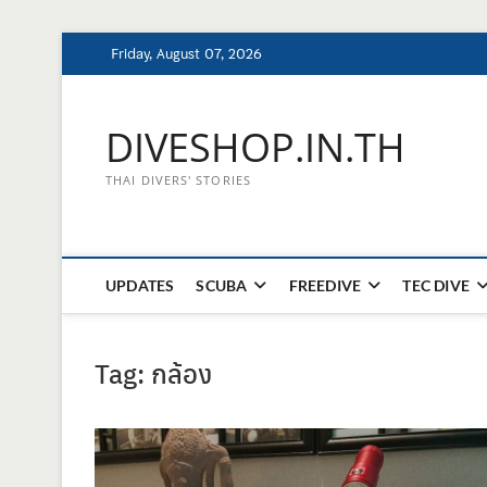
Skip
Friday, August 07, 2026
to
content
DIVESHOP.IN.TH
THAI DIVERS' STORIES
UPDATES
SCUBA
FREEDIVE
TEC DIVE
Tag:
กล้อง