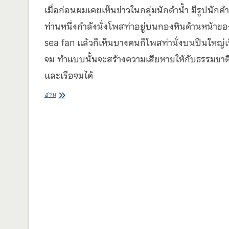
เมื่อก่อนผมเคยเห็นข่าวในกลุ่มนักดำน้ำ มีรูปนักดำ
ท่านหนึ่งกำลังนั่งโพสท่าอยู่บนกองหินด้านหน้าขอ
sea fan แล้วก็เห็นบางคนก็โพสท่านั่งบนปืนใหญ่เ
จม ทำแบบนั้นจะสร้างความเสียหายให้กับธรรมชาต
และเรือจมได้
โพ
อ่าน
ส
ท่า
อย่างไร
ให้
ได้
รูป
สวย