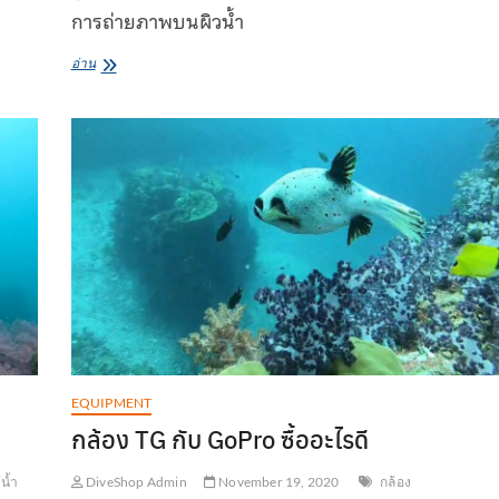
การถ่ายภาพบนผิวน้ำ
ทำไม
อ่าน
บาง
ร้าน
มี
ถ่าย
รูป
ให้
บาง
ร้าน
ไม่มี?
EQUIPMENT
กล้อง TG กับ GoPro ซื้ออะไรดี
น้ำ
DiveShop Admin
November 19, 2020
กล้อง