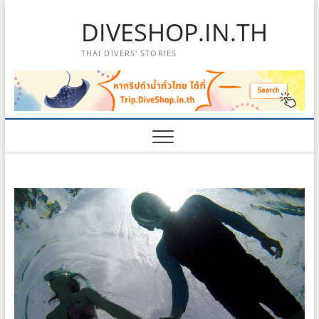
Skip
DIVESHOP.IN.TH
to
content
THAI DIVERS' STORIES