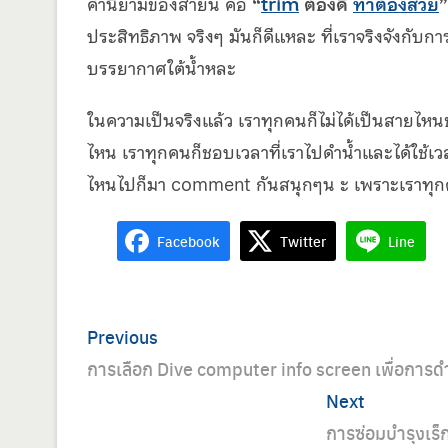
คำนิยามของสายนี้ คือ
“
trim
ต้องดี
ท่าต้องสวย
”
ประสิทธิภาพ จริงๆ มันก็ดีแหละ ที่เราจริงจังกับการ
บรรยากาศใต้น้ำหละ
ในความเป็นจริงแล้ว เราทุกคนก็ไม่ได้เป็นสายไหน
ไหน เราทุกคนก็ชอบเวลาที่เราไปดำน้ำและได้ใช้เว
ไหนไปก็มา comment กันสนุกๆน ะ เพราะเราทุกคน
Facebook
Twitter
Line
Post
Previous
Previous
navigation
post:
การเลือก Dive computer info screen เพื่อการดำน้ำ
Next
Next
post:
การซ่อมบำรุงเร็