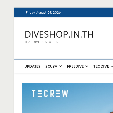
Skip
Friday, August 07, 2026
to
content
DIVESHOP.IN.TH
THAI DIVERS' STORIES
UPDATES
SCUBA
FREEDIVE
TEC DIVE