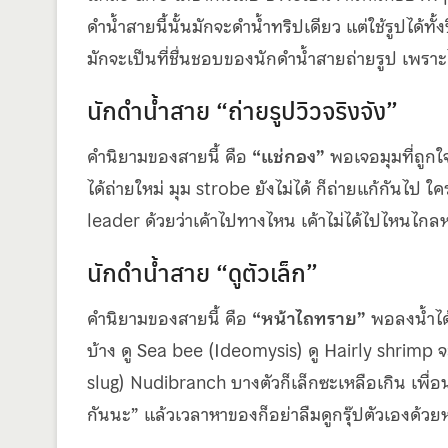
ดำน้ำสายนี้นั้นมักจะดำน้ำทริปเดียว แต่ใช้รูปได้ท
มักจะเป็นที่ชื่นชอบของนักดำน้ำสายถ่ายรูป เพร
นักดำน้ำสาย “ถ่ายรูปวิวจริงจัง”
คำนิยามของสายนี้ คือ
“แช่กอง”
พอเจอมุมที่ถูกใ
ได้ถ่ายใหม่ มุม strobe ยังไม่ได้ ก็ถ่ายแก้กันไป
leader ด้วยว่าเค้าไปทางไหน เค้าไม่ได้ไปไหนไกลห
นักดำน้ำสาย “ดูตัวเล็ก”
คำนิยามของสายนี้ คือ
“หน้าไถทราย”
พอลงน้ำได้
บ้าง ดู Sea bee (Ideomysis) ดู Hairly shrimp จะช
slug) Nudibranch บางตัวก็เล็กซะเหลือเกิน เพื่อน 
กันนะ” แล้วเวลาหาของก็อย่าลืมดูกรุ๊ปตัวเองด้ว