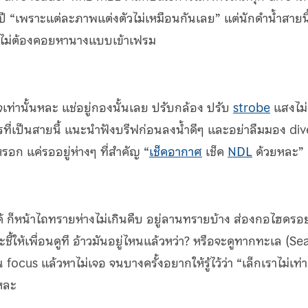
ั้งปี “เพราะแต่ละภาพแต่งตัวไม่เหมือนกันเลย” แต่นักดำน้ำสายนี
าะไม่ต้องคอยหานางแบบเข้าเฟรม
จเท่านั้นหละ แช่อยู่กองนั้นเลย ปรับกล้อง ปรับ
strobe
แสงไม่
 ใครที่เป็นสายนี้ แนะนำฟังบรีฟก่อนลงน้ำดีๆ และอย่าลืมมอง div
รอก แค่รออยู่ห่างๆ ที่สำคัญ “
เช็คอากาศ
เช็ค
NDL
ด้วยหละ”
 ก็หน้าไถทรายห่างไม่เกินคืบ อยู่ลานทรายบ้าง ส่องกอไฮดรอ
ี้ให้เพื่อนดูที อ้าวมันอยู่ไหนแล้วหว่า? หรือจะดูทากทะเล (Se
focus แล้วหาไม่เจอ จนบางครั้งอยากให้รู้ไว้ว่า “เล็กเราไม่เท่า
ยหละ