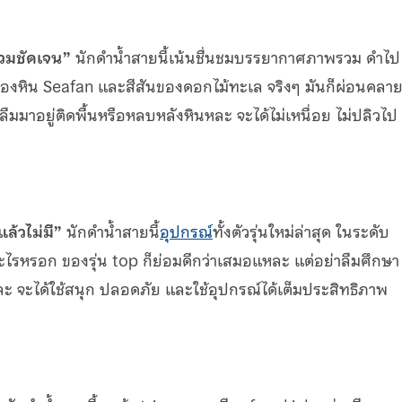
รวมชัดเจน”
นักดำน้ำสายนี้เน้นชื่นชมบรรยากาศภาพรวม ดำไป
องหิน Seafan และสีสันของดอกไม้ทะเล จริงๆ มันก็ผ่อนคลา
ลืมมาอยู่ติดพื้นหรือหลบหลังหินหละ จะได้ไม่เหนื่อย ไม่ปลิวไป
แล้วไม่มี”
นักดำน้ำสายนี้
อุปกรณ์
ทั้งตัวรุ่นใหม่ล่าสุด ในระดับ
ิดอะไรหรอก ของรุ่น top ก็ย่อมดีกว่าเสมอแหละ แต่อย่าลืมศึกษา
หละ จะได้ใช้สนุก ปลอดภัย และใช้อุปกรณ์ได้เต็มประสิทธิภาพ