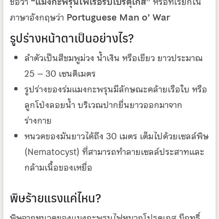
ชื่อว่า
“แมงกะพรุนไฟเรือรบโปรตุเกส”
หรือที่เรียกใน
ภาษาอังกฤษว่า
Portuguese Man o’ War
รูปร่างหน้าตาเป็นอย่างไร?
ลําตัวเป็นสีชมพูม่วง น้ำเงิน หรือเขียว ยาวประมาณ
25 – 30 เซนติเมตร
รูปร่างของร่มแมงกะพรุนมีลักษณะคล้ายเรือใบ หรือ
ลูกโป่งลอยน้ำ บริเวณปากยื่นยาวออกมาจาก
ร่างกาย
หนวดของมันยาวได้ถึง 30 เมตร เต็มไปด้วยเซลล์พิษ
(Nematocyst) ที่สามารถทำลายเซลล์ประสาทและ
กล้ามเนื้อของเหยื่อ
พิษร้ายแรงแค่ไหน?
พิษจากหนวดของแมงกะพรุนไฟหมวกโปรตุเกส มีฤทธิ์