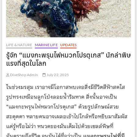
LIFE & NATURE
MARINE LIFE
UPDATES
รู้จัก “แมงกะพรุนไฟหมวกโปรตุเกส” นักล่าพิษ
แรงที่สุดในโลก
DiveShop Admin
July 22, 2025
ในช่วงมรสุม เราอาจมีโอกาสพบเจอสิ่งมีชีวิตสีฟ้าสดใส
รูปทรงเหมือนลูกโป่งลอยน้ำริมหาด สิ่งนั้นอาจเป็น
“แมงกะพรุนไฟหมวกโปรตุเกส” ด้วยรูปลักษณ์สวย
สะดุดตา หลายคนอาจเผลอเข้าไปใกล้หรือหยิบมาสัมผัส
แต่รู้หรือไม่ว่า หนวดของมันเต็มไปด้วยเซลล์พิษที่
อันตรายถึงชีวิต จนมันได้ชื่อว่าเป็น
แมงกะพรุนไฟที่มี