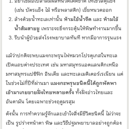
อย่าใช้มือเปล่าสัมผัสหนวดเด็ดขาด ให้ใช้วัสดุแข็ง
(เช่น บัตรแข็ง ไม้ หรือพลาสติก) เขี่ยหนวดออก
ล้างด้วยน้ำทะเลเท่านั้น
ห้ามใช้น้ำจืด
และ
ห้ามใช้
น้ำส้มสายชู
เพราะจะยิ่งกระตุ้นให้พิษทำงานมากขึ้น
รีบนำผู้ป่วยส่งโรงพยาบาลทันที หากมีอาการรุนแรง
แม้ว่าปกติจะพบแมงกะพรุนไฟหมวกโปรตุเกสในทะเล
เปิดแถบต่างประเทศ เช่น มหาสมุทรแอตแลนติกเหนือ
มหาสมุทรแปซิฟิก อินเดีย และทะเลเมดิเตอร์เรเนียน แต่
ในช่วงไม่กี่ปีที่ผ่านมา
แมงกะพรุนชนิดนี้ได้ถูกพัดพา
เข้ามาเกยชายฝั่งไทยหลายครั้ง
ทั้งฝั่งอ่าวไทยและ
อันดามัน โดยเฉพาะช่วงฤดูมรสุม
ดังนั้น การทำความรู้จักและเข้าใจสิ่งมีชีวิตชนิดนี้ ไม่ว่าจะ
เป็น รูปร่างหน้าตา พิษ และวิธีปฐมพยาบาลอย่างถูกต้อง