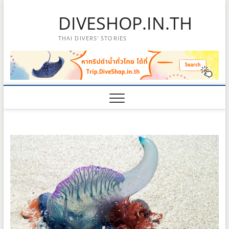
Skip
DIVESHOP.IN.TH
to
content
THAI DIVERS' STORIES