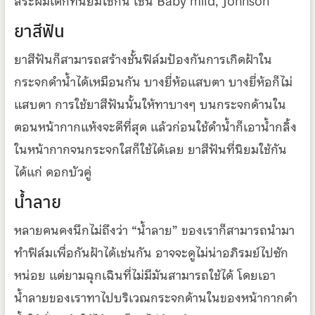
สระผมเด็กที่นิยมใช้กัน เช่น Baby mild, Johnson
ยาสีฟัน
ยาสีฟันก็สามารถสร้างชั้นฟิล์มป้องกันการเกิดฝ้าใน
กระจกดำน้ำได้เหมือนกัน บางยี่ห้อแสบตา บางยี่ห้อก็ไม่
แสบตา การใช้ยาสีฟันนั้นให้ทาบางๆ บนกระจกด้านใน
ตอนหน้ากากแห้งจะดีที่สุด แล้วก่อนใช้ดำน้ำก็เอาน้ำกลิ้ง
ในหน้ากากจนกระจกใสก็ใช้ได้เลย ยาสีฟันที่นิยมใช้กัน
ได้แก่ ดอกบัวคู่
น้ำลาย
หลายคนคงนึกไม่ถึงว่า “น้ำลาย” ของเราก็สามารถนำมา
ทำฟิล์มเพื่อกันฝ้าได้เช่นกัน อาจจะดูไม่น่าอภิรมย์ไปซัก
หน่อย แต่ยามฉุกเฉินที่ไม่มีมันสามารถใช้ได้ โดยเอา
น้ำลายของเราทาไปบริเวณกระจกด้านในของหน้ากากดำ