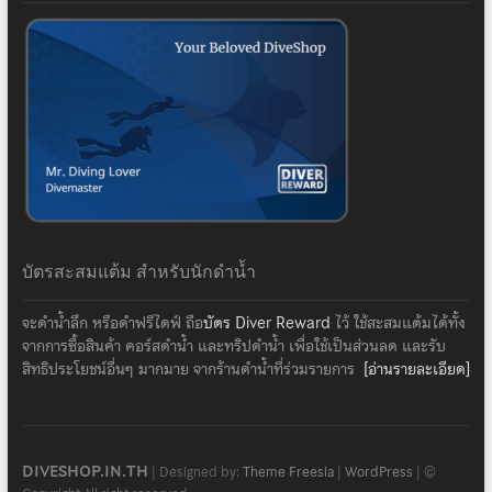
บัตรสะสมแต้ม สำหรับนักดำน้ำ
จะดำน้ำลึก หรือดำฟรีไดฟ์ ถือ
บัตร Diver Reward
ไว้ ใช้สะสมแต้มได้ทั้ง
จากการซื้อสินค้า คอร์สดำน้ำ และทริปดำน้ำ เพื่อใช้เป็นส่วนลด และรับ
สิทธิประโยชน์อื่นๆ มากมาย จากร้านดำน้ำที่ร่วมรายการ
[อ่านรายละเอียด]
DIVESHOP.IN.TH
| Designed by:
Theme Freesia
|
WordPress
| ©