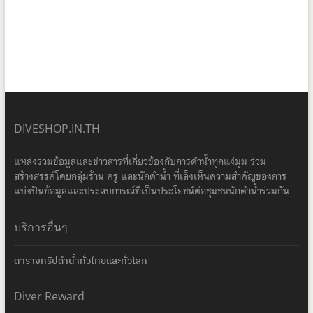
DIVESHOP.IN.TH
แหล่งรวมข้อมูลและข่าวสารที่เกี่ยวข้องกับการดำน้ำทุกแง่มุม ร่วม
สร้างสรรค์โดยกลุ่มร้าน ครู และนักดำน้ำ ที่เล็งเห็นความสำคัญของการ
แบ่งปันข้อมูลและประสบการณ์ที่เป็นประโยชน์ต่อชุมชนนักดำน้ำร่วมกัน
บริการอื่นๆ
ตารางทริปดำน้ำทั่วไทยและทั่วโลก
Diver Reward