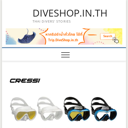
Skip
DIVESHOP.IN.TH
to
content
THAI DIVERS' STORIES